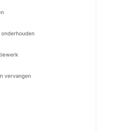
en
n onderhouden
tiewerk
en vervangen