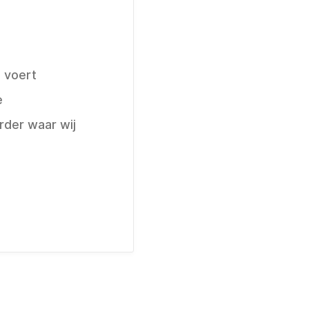
 voert
e
rder waar wij