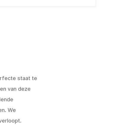
rfecte staat te
ren van deze
lende
en. We
erloopt.