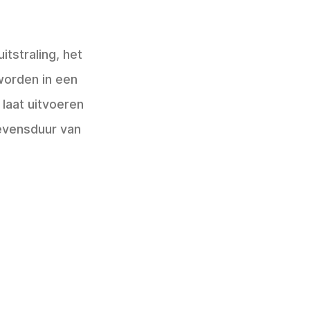
tstraling, het
worden in een
laat uitvoeren
evensduur van