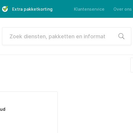
Extra pakketkorting
Klantenservice
Over ons
Zoek
oud