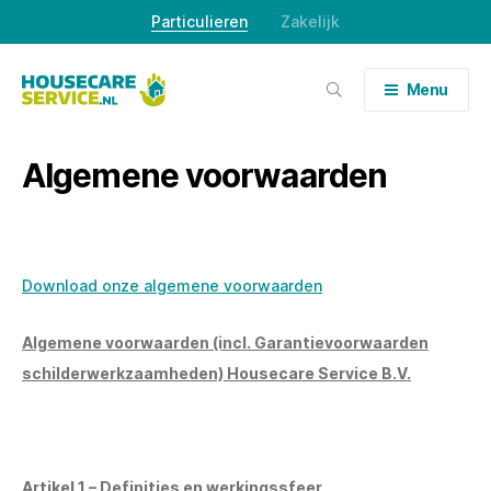
Skip
Particulieren
Zakelijk
to
content
Menu
Algemene voorwaarden
Download onze algemene voorwaarden
Algemene voorwaarden (incl. Garantievoorwaarden
schilderwerkzaamheden) Housecare Service B.V.
Artikel 1 – Definities en werkingssfeer