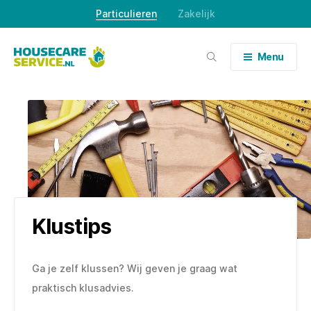
Skip
Particulieren
Zakelijk
to
content
Menu
Klustips
Ga je zelf klussen? Wij geven je graag wat
praktisch klusadvies.