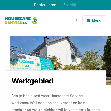
Skip
Particulieren
Zakelijk
to
content
Menu
Werkgebied
Ben je benieuwd waar Housecare Service
werkzaam is? Lees dan snel verder en kom
erachter op welke plekken wij je van dienst kunnen