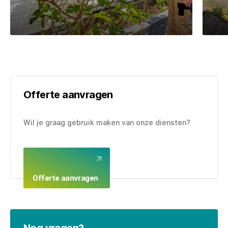
Glasbewassing
Vo
Offerte aanvragen
Wil je graag gebruik maken van onze diensten?
Offerte aanvragen
Nog vragen?