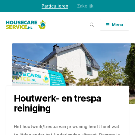
Skip
Particulieren
Zakelijk
to
content
Menu
Houtwerk- en trespa
reiniging
Het houtwerk/trespa van je woning heeft heel wat
te lijden onder het Nederlandse klimaat. Daarom is