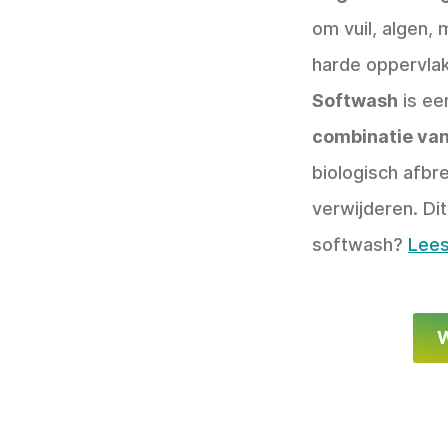
om vuil, algen, 
harde oppervla
Softwash
is ee
combinatie van
biologisch afbr
verwijderen. Di
softwash?
Lees
W