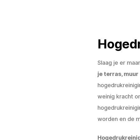
Hogedr
Slaag je er maa
je terras, muur
hogedrukreinigin
weinig kracht o
hogedrukreinigi
worden en de ma
Hogedrukreini