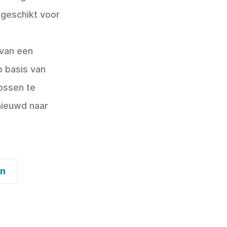
l geschikt voor
 van een
 basis van
ossen te
nieuwd naar
en