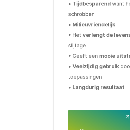
•
Tijdbesparend
want he
schrobben
•
Milieuvriendelijk
• Het
verlengt de leven
slijtage
• Geeft een
mooie uitst
•
Veelzijdig gebruik
door
toepassingen
•
Langdurig resultaat