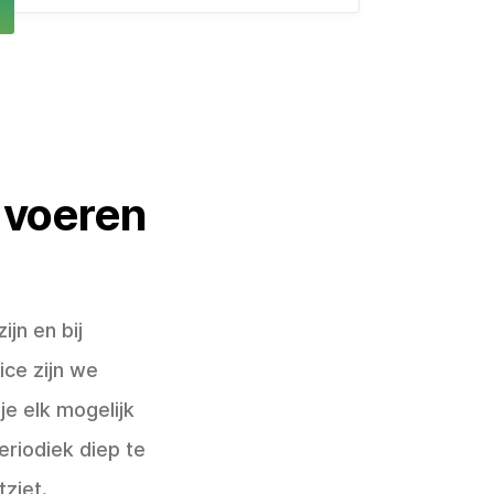
n voeren
jn en bij
ice zijn we
e elk mogelijk
eriodiek diep te
tziet.