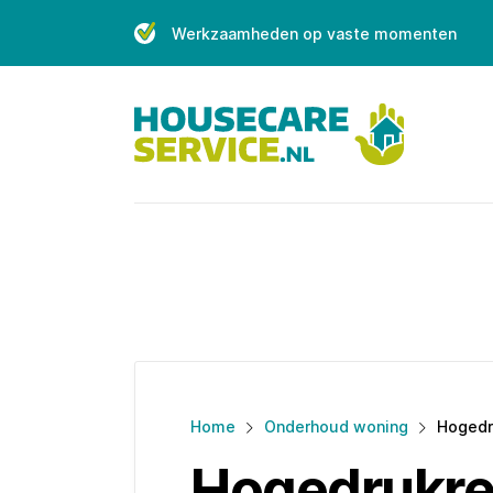
Skip
Werkzaamheden op vaste momenten
to
content
Home
Onderhoud woning
Hogedr
Hogedrukre