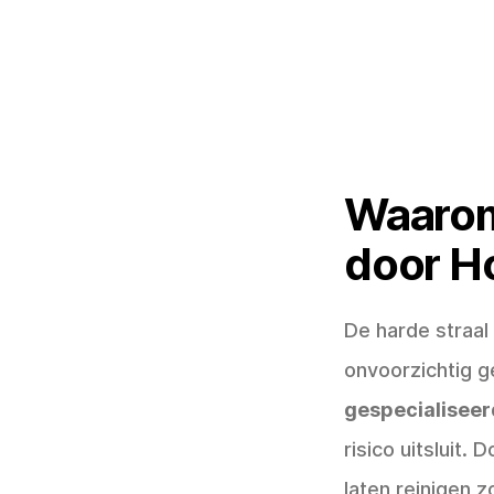
Waarom 
door H
De harde straal 
onvoorzichtig g
gespecialiseer
risico uitsluit.
laten reinigen 