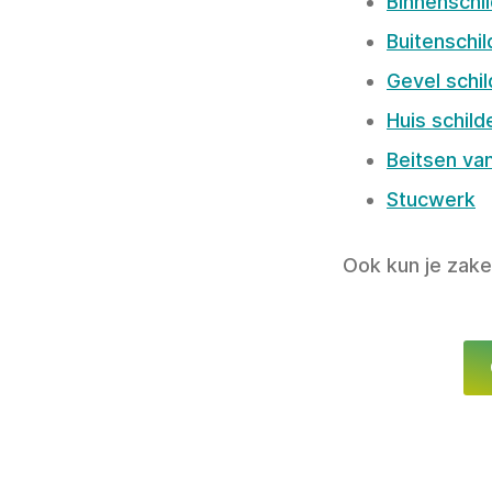
Binnenschi
Buitenschi
Gevel schi
Huis schild
Beitsen va
Stucwerk
Ook kun je zake