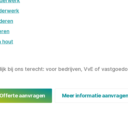
lderwerk
lderwerk
lderen
eren
n hout
lijk bij ons terecht: voor bedrijven, VvE of vastgoe
Offerte aanvragen
Meer informatie aanvrage