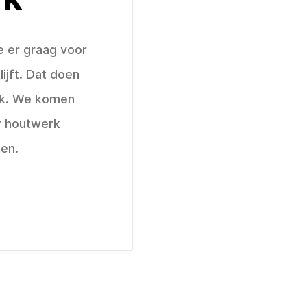
e er graag voor
ijft. Dat doen
rk. We komen
r houtwerk
ten.