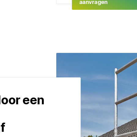
aanvragen
door een
f