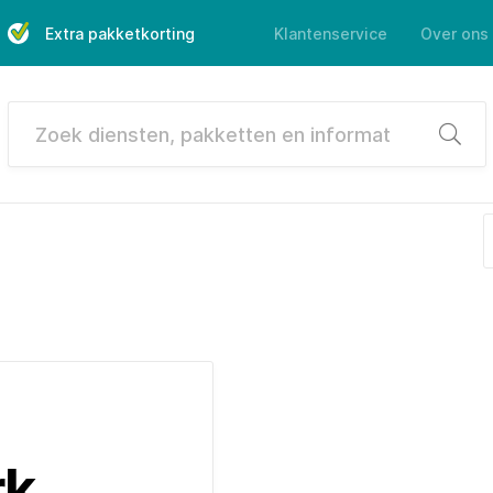
Extra pakketkorting
Klantenservice
Over ons
Zoek
rk