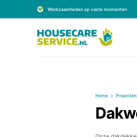
Skip
Werkzaamheden op vaste momenten
to
content
Home
Projecten
Dakw
Onze dakdekker