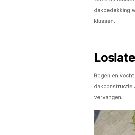
dakbedekking we
klussen.
Loslat
Regen en vocht
dakconstructie 
vervangen.
Videospeler