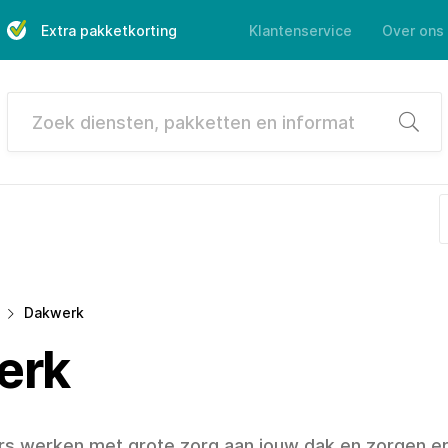
Extra pakketkorting
Klantenservice
Over ons
Zoek
Dakwerk
erk
s werken met grote zorg aan jouw dak en zorgen er