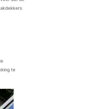
 dakdekkers
le
kking te