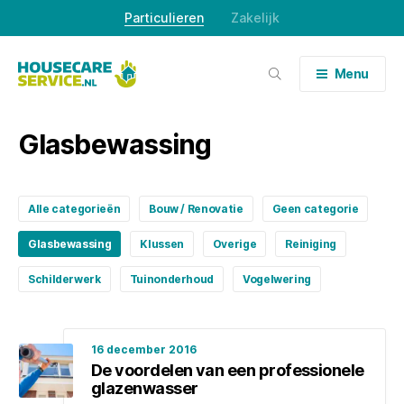
Skip
Particulieren
Zakelijk
to
content
Menu
Glasbewassing
Alle categorieën
Bouw / Renovatie
Geen categorie
Glasbewassing
Klussen
Overige
Reiniging
Schilderwerk
Tuinonderhoud
Vogelwering
16 december 2016
De voordelen van een professionele
glazenwasser