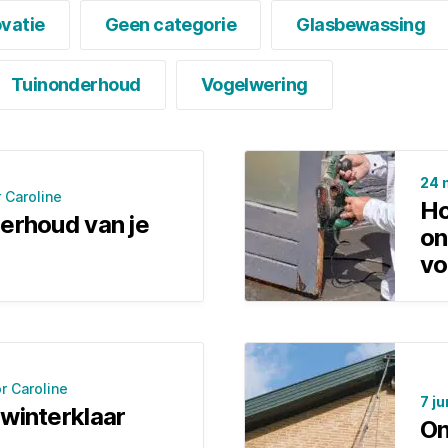
vatie
Geen categorie
Glasbewassing
Tuinonderhoud
Vogelwering
24 
r Caroline
Ho
erhoud van je
on
vo
or Caroline
7 ju
winterklaar
On