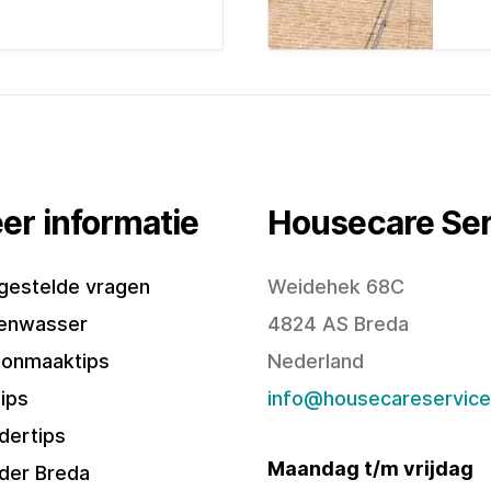
er informatie
Housecare Ser
gestelde vragen
Weidehek 68C
enwasser
4824 AS Breda
onmaaktips
Nederland
tips
info@housecareservice
ldertips
Maandag t/m vrijdag
lder Breda