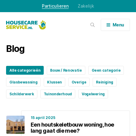
Skip
Particulieren
Zakelijk
to
content
Menu
Blog
Alle categorieën
Bouw / Renovatie
Geen categorie
Glasbewassing
Klussen
Overige
Reiniging
Schilderwerk
Tuinonderhoud
Vogelwering
15 april 2025
Een houtskeletbouw woning, hoe
lang gaat die mee?