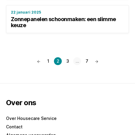
22 januari 2025
Zonnepanelen schoonmaken: een slimme
keuze
Berichten
paginering
Vorige
Pagina
Pagina
Pagina
Pagina
Volgende
1
2
3
…
7
pagina
pagina
Over ons
Over Housecare Service
Contact